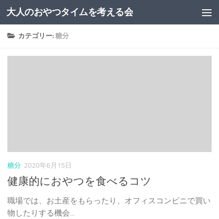
大人のおやつタイムを考える会
コンテンツへスキップ
カテゴリー:
糖分
糖分
2020年6月15日
健康的におやつを食べるコツ
職場では、お土産をもらったり、オフィスコンビニで買い
物したりする機会...